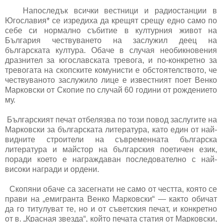
Напоследък всички вестници и радиостанции в
Югославия* се изредиха да крещят срещу едно само по
себе си нормално събитие в културния живот на
България чествуването на заслужил деец на
българската култура. Обаче в случая необикновения
дразнител за югославската тревога, и по-конкретно за
тревогата на скопските комунисти е обстоятелството, че
чествуваното заслужило лице е известният поет Венко
Марковски от Скопие по случай 60 години от рождението
му.
Българският печат отбелязва по този повод заслугите на
Марковски за българската литература, като един от най-
видните строители на съвременната българска
литература и майстор на българския поетичен език,
поради което е награждаван последователно с най-
високи награди и ордени.
Скопяни обаче са засегнати не само от честта, която се
прави на „емигранта Венко Марковски“ — както обичат
да го титулуват те, но и от съветския печат, и конкретно
от в. „Красная звезда“, който печата статия от Марковски,