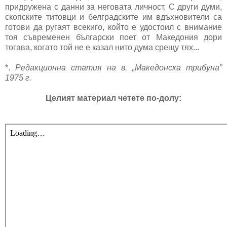
придружена с данни за неговата личност. С други думи,
скопските титовци и белградските им вдъхновители са
готови да ругаят всекиго, който е удостоил с внимание
тоя съвременен български поет от Македония дори
тогава, когато той не е казал нито дума срещу тях...
*.
Редакционна статия на в. „Македонска трибуна”
1975 г.
Целият материал четете по-долу: