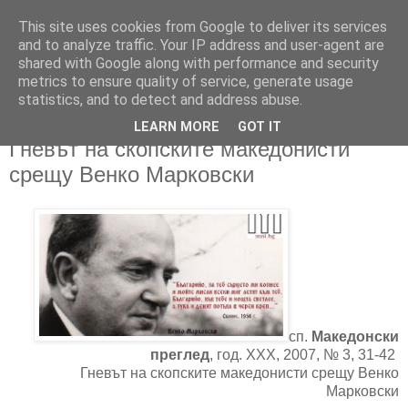
This site uses cookies from Google to deliver its services
and to analyze traffic. Your IP address and user-agent are
shared with Google along with performance and security
metrics to ensure quality of service, generate usage
▼
statistics, and to detect and address abuse.
LEARN MORE
GOT IT
05/03/2023
Гневът на скопските македонисти
срещу Венко Марковски
сп.
Македонски
преглед
, год. XXX, 2007, № 3, 31-42
Гневът на скопските македонисти срещу Венко
Марковски