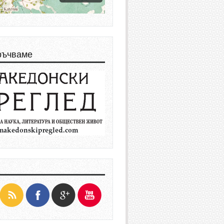
ръчваме