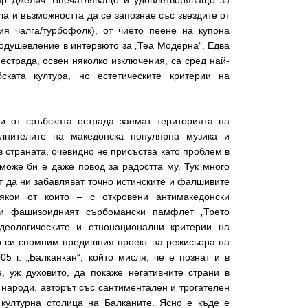
р Джелич. Впечатляващо и удовлетворяващо за
 и възможността да се запознае със звездите от
ия чалга/турбофолк), от чието пеене на купона
одушевление в интервюто за „Теа Модерна“. Едва
 естрада, освен няколко изключения, са сред най-
ската култура, но естетическите критерии на
ци от сръбската естрада заемат територията на
ълнителите на македонска популярна музика и
в страната, очевидно не присъства като проблем в
може би е даже повод за радостта му. Тук много
ат да ни забавляват точно истинските и фалшивите
якои от които – с откровени антимакедонски
 и фашизоидният сърбомански памфлет „Трето
идеологическите и етнонационални критерии на
ко си спомним предишния проект на режисьора на
5 г. „Балканкан“, който мисля, че е познат и в
, уж духовито, да покаже негативните страни в
 народи, авторът със сантиментален и трогателен
 културна столица на Балканите. Ясно е къде е