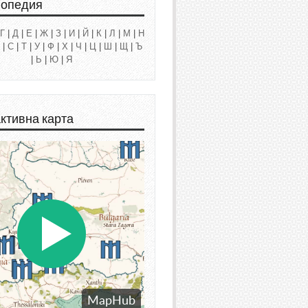
лопедия
Г
|
Д
|
Е
|
Ж
|
З
|
И
|
Й
|
К
|
Л
|
М
|
Н
|
С
|
Т
|
У
|
Ф
|
Х
|
Ч
|
Ц
|
Ш
|
Щ
|
Ъ
|
Ь
|
Ю
|
Я
ктивна карта