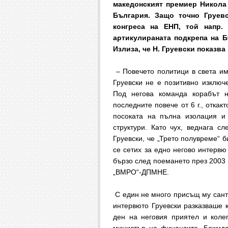
македонският премиер Никола
България. Защо точно Груевс
конгреса на ЕНП, той напр.
артикулираната подкрепа на Б
Излиза, че Н. Груевски показва
– Повечето политици в света им
Груевски не е позитивно изключ
Под негова команда корабът н
последните повече от 6 г., отка
посоката на пълна изолация и 
структури. Като чух, веднага с
Груевски, че „Трето полувреме“ 
се сетих за едно негово интервю
бързо след поемането през 2003 
„ВМРО“-ДПМНЕ.
С един не много присъщ му санти
интервюто Груевски разказваше 
ден на неговия приятел и коле