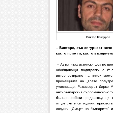
Виктор Канзуров
– Викторе, със сигурност вече
как го прие ти, как го възприе
– Аз изпитах истински шок по вр
обобщаващи подигравки с бъл
интерпретиране на някои момен
прожекциите на „Трето полув
ужасяващо. Режисьорът Дарко М
антибългарския сърбоманско-юго
българофобски предразсъдъци, 
от детските си години, присъст
лозунги „Смърт на българите“ 