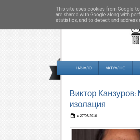
This site uses cookies from Google to 
are shared with Google along with per
statistics, and to detect and address 
НАЧАЛО
АКТУАЛНО
Виктор Канзуров:
изолация
●
27/05/2016