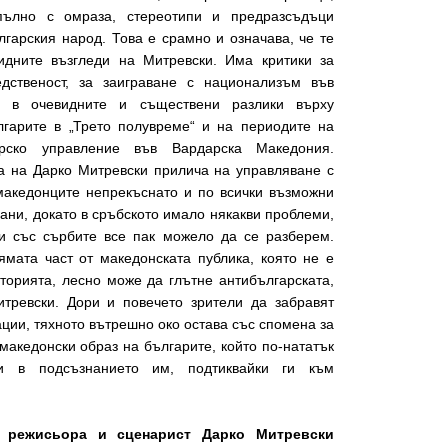
пълно с омраза, стереотипи и предразсъдъци
гарския народ. Това е срамно и означава, че те
дните възгледи на Митревски. Има критики за
едственост, за заиграване с национализъм във
 в очевидните и съществени разлики върху
лгарите в „Трето полувреме“ и на периодите на
рско управление във Вардарска Македония.
а на Дарко Митревски прилича на управляване с
македонците непрекъснато и по всички възможни
ани, докато в сръбското имало някакви проблеми,
 и със сърбите все пак можело да се разберем.
ямата част от македонската публика, която не е
торията, лесно може да глътне антибългарската,
тревски. Дори и повечето зрители да забравят
ации, тяхното вътрешно око остава със спомена за
имакедонски образ на българите, който по-нататък
и в подсъзнанието им, подтиквайки ги към
 режисьора и сценарист Дарко Митревски