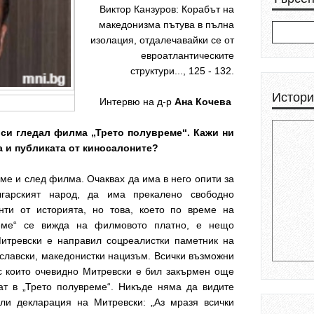
Виктор Канзуров: Корабът на
македонизма пътува в пълна
изолация, отдалечавайки се от
евроатлантическите
структури..., 125 - 132.
Истори
Интервю на д-р
Ана Кочева
 си гледал филма „Трето полувреме“. Кажи ни
ма и публиката от киносалоните?
еме и след филма. Очаквах да има в него опити за
гарският народ, да има прекалено свободно
ти от историята, но това, което по време на
реме“ се вижда на филмовото платно, е нещо
итревски е направил соцреалистки паметник на
славски, македонистки нацизъм. Всички възможни
с които очевидно Митревски е бил закърмен още
ват в „Трето полувреме“. Никъде няма да видите
или декларация на Митревски: „Аз мразя всички