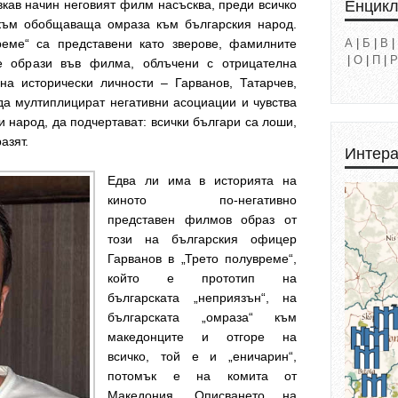
Енцик
ъвкав начин неговият филм насъсква, преди всичко
 към обобщаваща омраза към българския народ.
реме“ са представени като зверове, фамилните
А
|
Б
|
В
|
|
О
|
П
|
Р
е образи във филма, облъчени с отрицателна
на исторически личности – Гарванов, Татарчев,
да мултиплицират негативни асоциации и чувства
и народ, да подчертават: всички българи са лоши,
разят.
Интера
Едва ли има в историята на
киното по-негативно
представен филмов образ от
този на българския офицер
Гарванов в „Трето полувреме“,
който е прототип на
българската „неприязън“, на
българската „омраза“ към
македонците и отгоре на
всичко, той е и „еничарин“,
потомък е на комита от
Македония. Описването на