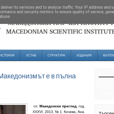
deliver its services and to analyze traffic. Your IP address and 
formance and security metrics to ensure quality of service, gen
abuse.
ИСТОРИЯ
УСТАВ
СТРУКТУРА
ИЗДАНИЯ
МУЛТИ
 Македонизмът е в пълна
сп.
Македонски преглед
, год.
XXXVI, 2013, № 1. Кочева, Ана.
Търсе