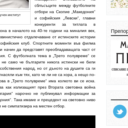
сблъсъците между футболните
отбори на Скопие „Македония“
учен институт
и софийския „Левски“, главни
конкуренти за титлата в
Препо
она в началото на 40-те години на миналия век,
винистично отдалечаване от истинските истории
софийския клуб. Спортните моменти във филма
и начин да представят преобладаващата част от
ия. С футболната тема в „Трето полувреме“ се
, не само че българите никога истински не били
собствения народ, но от дъното на душите са ги
насяли към тях, като че ли не са хора, а нещо по-
ва в „Трето полувреме“ има колкото ви се иска.
ва как излизащият през Втората световна война
лгария“ нарочно не публикувал информации за
дония“. Така имаме и прецедент на световно ниво
и не симпатизира на местен отбор.