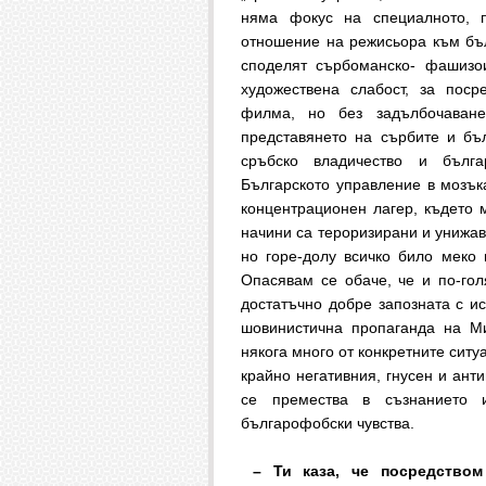
няма фокус на специалното, 
отношение на режисьора към бъл
споделят сърбоманско- фашизои
художествена слабост, за поср
филма, но без задълбочаване
представянето на сърбите и бъ
сръбско владичество и бълга
Българското управление в мозък
концентрационен лагер, където 
начини са тероризирани и унижав
но горе-долу всичко било меко
Опасявам се обаче, че и по-гол
достатъчно добре запозната с ис
шовинистична пропаганда на Ми
някога много от конкретните ситу
крайно негативния, гнусен и ант
се премества в съзнанието 
българофобски чувства.
– Ти каза, че посредством