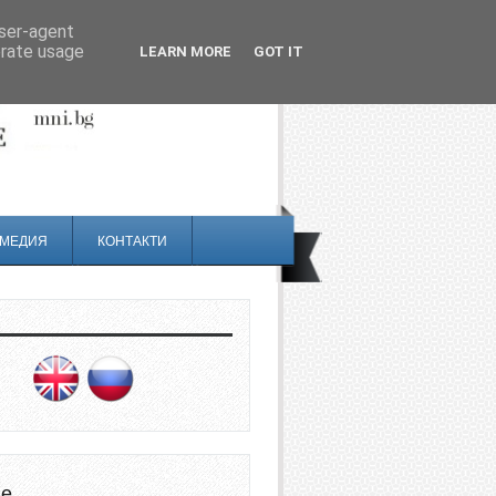
user-agent
erate usage
LEARN MORE
GOT IT
МЕДИЯ
КОНТАКТИ
не