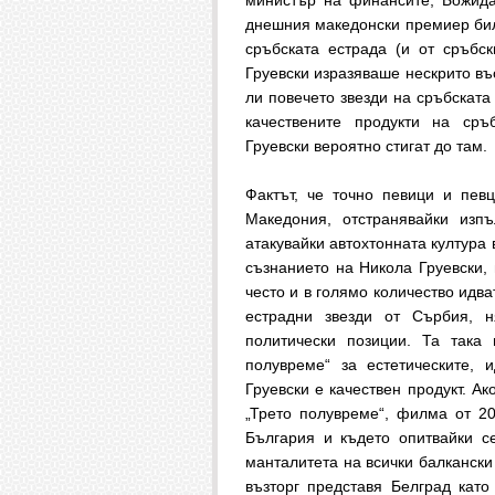
министър на финансите, Божида
днешния македонски премиер била
сръбската естрада (и от сръбск
Груевски изразяваше нескрито въ
ли повечето звезди на сръбската
качествените продукти на сръб
Груевски вероятно стигат до там.
Фактът, че точно певици и пев
Македония, отстранявайки изп
атакувайки автохтонната култура 
съзнанието на Никола Груевски, 
често и в голямо количество идв
естрадни звезди от Сърбия, н
политически позиции. Та така
полувреме“ за естетическите, 
Груевски е качествен продукт. А
„Трето полувреме“, филма от 200
България и където опитвайки се
манталитета на всички балкански
възторг представя Белград като