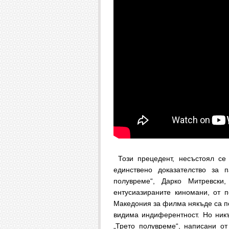
Този прецедент, несъстоял се 
единствено доказателство за 
полувреме“, Дарко Митревски,
ентусиазираните киномани, от п
Македония за филма някъде са по
видима индиферентност. Но никъ
„Трето полувреме“, написани от