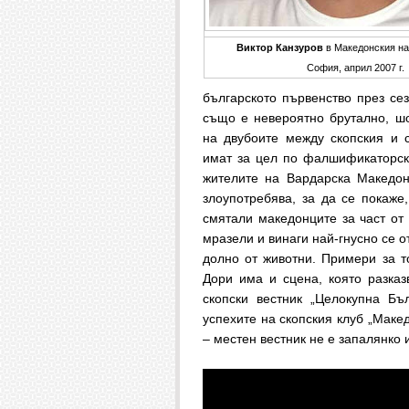
Виктор Канзуров
в Македонския на
София, април 2007 г.
българското първенство през сез
също е невероятно брутално, шо
на двубоите между скопския и 
имат за цел по фалшификаторск
жителите на Вардарска Македон
злоупотребява, за да се покаже
смятали македонците за част от 
мразели и винаги най-гнусно се от
долно от животни. Примери за то
Дори има и сцена, която разказ
скопски вестник „Целокупна Бъ
успехите на скопския клуб „Маке
– местен вестник не е запалянко 