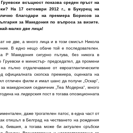
 Груевски всъщност показва среден пръст на
ки? На 17 октомври 2012 г., в Букурещ на
 лично благодари на премиера Борисов за
ългария за Македония по въпроса за визите.
 най-малко две лица!
ат не две, а много лица и в този смисъл Никола
ение. В едно нещо обаче той е последователен.
а Р Македония сигурно пътува, без никога в
кто Груевски е министър- председател, да промени
на пълно отдалечаване от евроатлантическите
лед официалната скопска премиера, оценката на
бил отличен филм и имал шанс да получи „Оскар“,
 за македонския седмичник „Теа Модерна“, много
година на лидерския пост в тогава опозиционната
ментален, даже трогателен патос, в една част от
как отишъл в Белград на честването на рождения
га, бившия, а тогава може би актуален сръбски