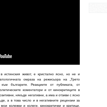
в истинския живот, е кристално ясно, но не и
патологичната омраза на режисьора на „Трето
 към българите. Реакциите от публиката, от
олитическите коментатори и от кинокритиците в
зитивни, някъде негативни, а има и отзиви с ясно
де, а в това число и в негативните рецензии за
 мои колежки и колеги, кинокритички и критици,