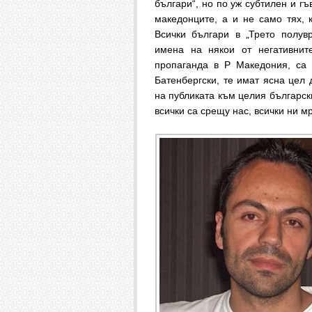
българи“, но по уж субтилен и г
македонците, а и не само тях,
Всички българи в „Трето полув
имена на някои от негативнит
пропаганда в Р Македония, са 
Батенбергски, те имат ясна цел 
на публиката към целия българск
всички са срещу нас, всички ни м