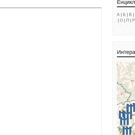
Енцик
А
|
Б
|
В
|
|
О
|
П
|
Р
Интера