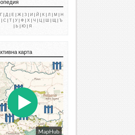
лопедия
Г
|
Д
|
Е
|
Ж
|
З
|
И
|
Й
|
К
|
Л
|
М
|
Н
|
С
|
Т
|
У
|
Ф
|
Х
|
Ч
|
Ц
|
Ш
|
Щ
|
Ъ
|
Ь
|
Ю
|
Я
ктивна карта