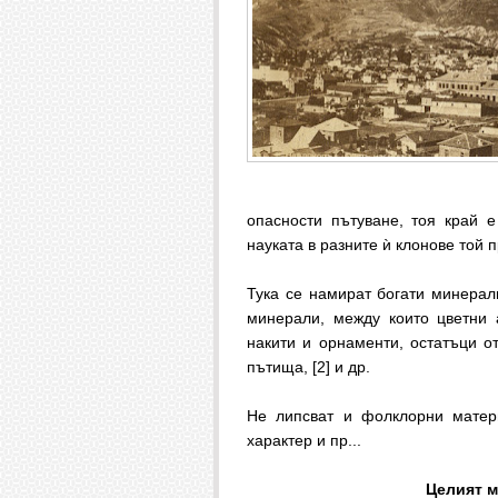
опасности пътуване, тоя край 
науката в разните ѝ клонове той
Тука се намират богати минерал
минерали, между които цветни а
накити и орнаменти, остатъци от
пътища, [2] и др.
Не липсват и фолклорни матер
характер и пр...
Целият м