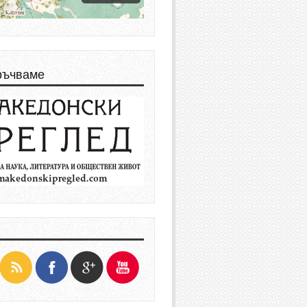
ръчваме