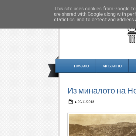
This site uses cookies from Google to 
are shared with Google along with per
statistics, and to detect and address 
НАЧАЛО
АКТУАЛНО
Из миналото на Н
●
20/11/2018