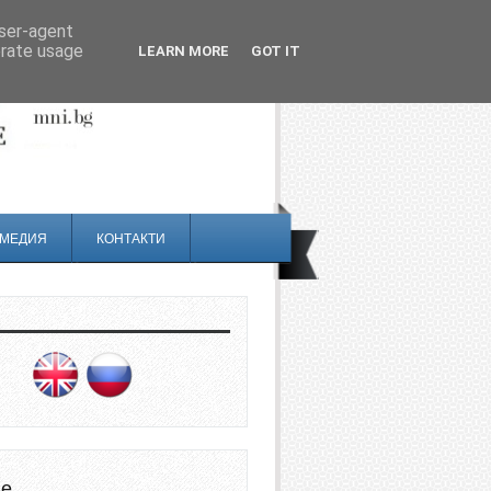
user-agent
erate usage
LEARN MORE
GOT IT
МЕДИЯ
КОНТАКТИ
не