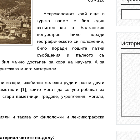
83 - 116
Неврокопският край още в
турско време е бил един
затънтен кът от Балканския
полуостров. Било поради
географическото си положение,
Истори
било поради лошите пътни
съобщения и пълното съ
е бил мъчно достъпен за хора на науката. А за
 притежава много материали.
ни извори, изобилни железни руди и разни други
метисти [1], които могат да се употребяват за
 стари паметници, градове, укрепления, могили,
ияли и такива от филоложки и лексикографски
атериал четете по-долу: