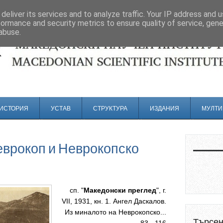
deliver its services and to analyze traffic. Your IP address and 
formance and security metrics to ensure quality of service, gen
abuse.
ИСТОРИЯ
УСТАВ
СТРУКТУРА
ИЗДАНИЯ
МУЛТИ
еврокоп и Неврокопско
сп. "
Македонски преглед
", г.
VII, 1931, кн. 1. Ангел Даскалов.
Из миналото на Неврокопско...
Търсе