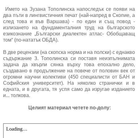
Името на Зузана Тополинска напоследък се появи на
два пъти в лингвистичния печат (най-напред в Скопие, а
след това и във Варшава) - по един и същ повод -
излизането на фундаменталния труд на българското
езикознание „Български диалектен атлас- Обобщаващ
том“ (по-нататък ОБДА).
В две рецензии (на скопска норма и на полски) с еднакво
съдържание З. Тополинска си поставя неизпълнимата
задача да хвърли сянка върху това епохално дело,
създавано в продължение на повече от половин век от
огромни научни колективи (450 специалисти от БАН и
Софийския университет). На няколко странички и в
едната, и в другата, тя успя само да изругае изданието
и... толкова.
Целият материал четете по-долу: