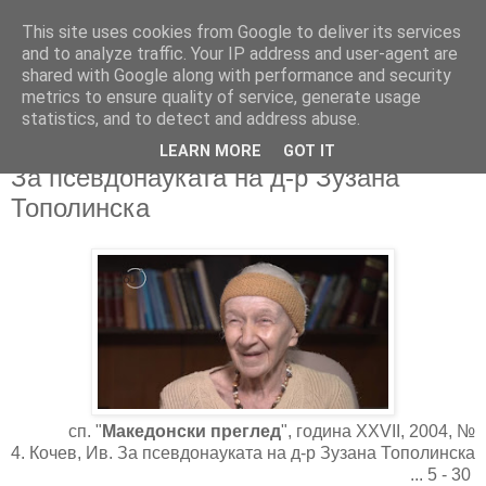
This site uses cookies from Google to deliver its services
and to analyze traffic. Your IP address and user-agent are
shared with Google along with performance and security
metrics to ensure quality of service, generate usage
▼
statistics, and to detect and address abuse.
LEARN MORE
GOT IT
23/01/2020
За псевдонауката на д-р Зузана
Тополинска
сп. "
Македонски преглед
",
година XXVII, 2004, №
4.
Кочев, Ив. За псевдонауката на д-р Зузана Тополинска
... 5 - 30