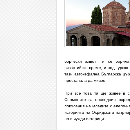
борчески живот. Тя се борил
византийско време, и под турска 
тази автокефална Българска цър
престанала да живее.
При все това тя ще живее в съ
Спомените за последния охрид
поколения на младите с елегична
историята на Охридската патриа
но и чужди историци.