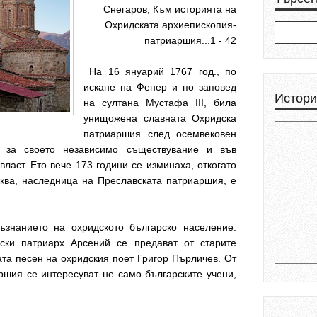
Снегаров, Към историята на
Охридската архиепископия-
патриаршия...1 - 42
На 16 януарий 1767 год., по
искане на Фенер и по заповeд
Истори
на султана Мустафа III, била
унищожена славната Охридска
патриаршия след осемвeковен
а за своето независимо съществувание и във
власт. Ето вече 173 години се изминаха, откогато
ква, наследница на Преславската патриаршия, е
знанието на охридското българско население.
ски патриарх Арсений се предават от старите
та песен на охридския поет Григор Пърличев. От
ршия се интересуват не само българските учени,