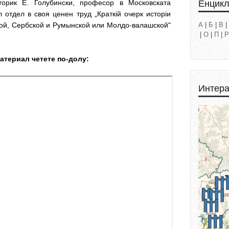
Енцик
торик Е. Голубински, професор в Московската
 отдел в своя ценен труд „Краткій очерк исторіи
ой, Сербской и Румынской или Молдо-валашской"
А
|
Б
|
В
|
|
О
|
П
|
Р
атериал четете по-долу:
Интера