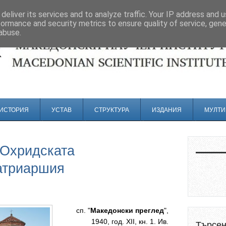
deliver its services and to analyze traffic. Your IP address and 
formance and security metrics to ensure quality of service, gen
abuse.
ИСТОРИЯ
УСТАВ
СТРУКТУРА
ИЗДАНИЯ
МУЛТИ
 Охридската
атриаршия
сп. "
Македонски преглед
",
1940, год. ХII, кн. 1. Ив.
Търсе