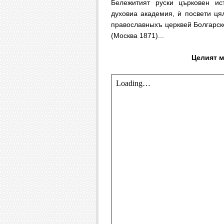
Бележитият руски църковен ис
духовиа академия, ѝ посвети цял
православныхъ церквей Болгарск
(Москва 1871)...
Целият м