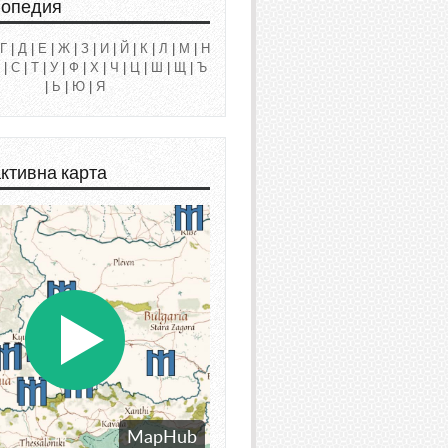
лопедия
Г
|
Д
|
Е
|
Ж
|
З
|
И
|
Й
|
К
|
Л
|
М
|
Н
|
С
|
Т
|
У
|
Ф
|
Х
|
Ч
|
Ц
|
Ш
|
Щ
|
Ъ
|
Ь
|
Ю
|
Я
ктивна карта