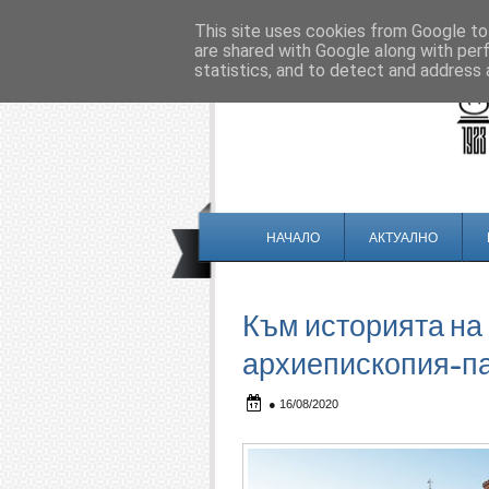
This site uses cookies from Google to 
are shared with Google along with per
statistics, and to detect and address 
НАЧАЛО
АКТУАЛНО
Към историята на
архиепископия-п
●
16/08/2020