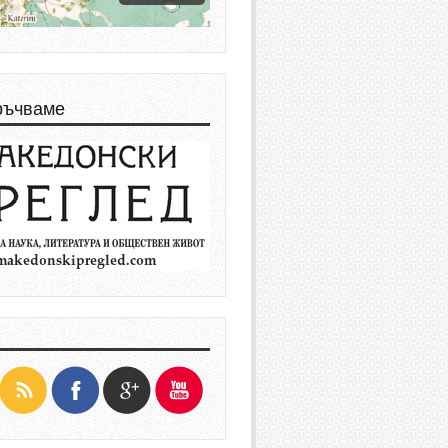
ръчваме