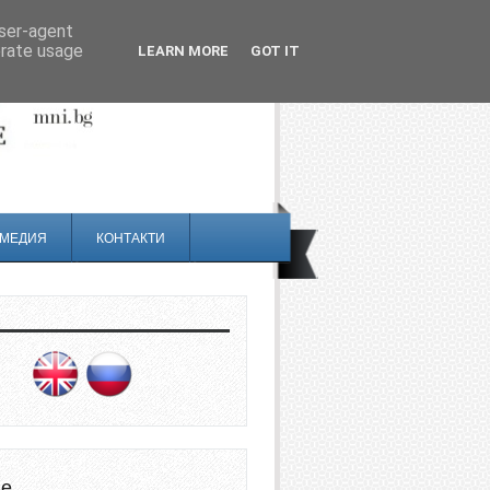
user-agent
erate usage
LEARN MORE
GOT IT
МЕДИЯ
КОНТАКТИ
не