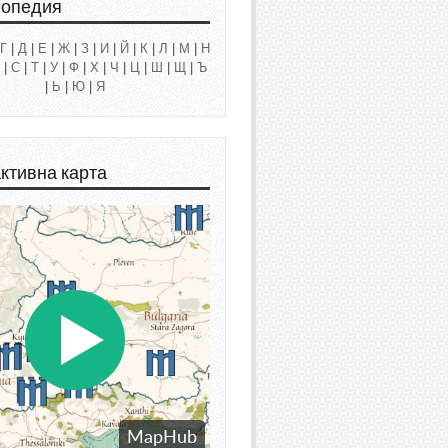
лопедия
Г
|
Д
|
Е
|
Ж
|
З
|
И
|
Й
|
К
|
Л
|
М
|
Н
|
С
|
Т
|
У
|
Ф
|
Х
|
Ч
|
Ц
|
Ш
|
Щ
|
Ъ
|
Ь
|
Ю
|
Я
ктивна карта