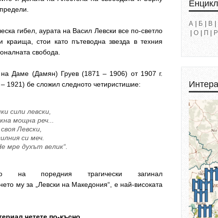
Енцик
 предели.
А
|
Б
|
В
|
еска гибел, аурата на Васил Левски все по-светло
|
О
|
П
|
Р
и краища, стои като пътеводна звезда в техния
ионалната свобода.
на Даме (Дамян) Груев (1871 – 1906) от 1907 г.
Интера
 – 1921) бе сложил следното четиристишие:
ки сили левски,
кна мощна реч...
своя Левски,
силния си меч.
Не мре духът велик“.
нето на поредния трагически загинал
то му за „Левски на Македония“, е най-високата
ериал четете по-късно...