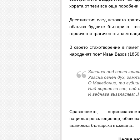
хората от тези все още поробени
Десетилетия след неговата трагич
облъчва будните българи от тез
героичен и трагичен път към нац
В своето стихотворение в памет 
народният поет Иван Вазов (1850
Заспаха под снега юнаш
Угасна огнен дух, замлъ
О Македонио, ти губиш 
Най-верния си син, най-
И веднага възгласява: „
Сравнението, оприличава
националреволюционер, обявяване
възможна българска възхвала...
Целия мат