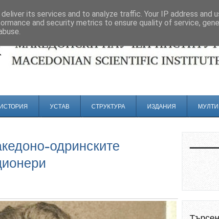
deliver its services and to analyze traffic. Your IP address and 
formance and security metrics to ensure quality of service, gen
abuse.
ИСТОРИЯ
УСТАВ
СТРУКТУРА
ИЗДАНИЯ
МУЛТИ
акедоно-одринските
ционери
Търсе