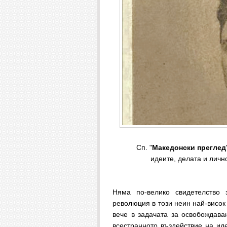
Сп. "
Македонски преглед
идеите, делата и личн
Няма по-велико свидетелство 
революция в този неин най-висок 
вече в задачата за освобождава
всестранното въздействие на ид