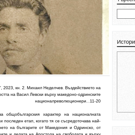
Истори
", 2023, кн. 2. Михаил Неделчев. Въздействието на
остта на Васил Левски върху македоно-одринските
националреволюционери...11-20
за общобългарския характер на националната
и последен етап, когато тя се съсредоточава най-
нето на българите от Македония и Одринско, от
еите и делата на Апостола на свободата и върху