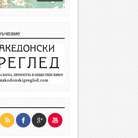
ръчваме