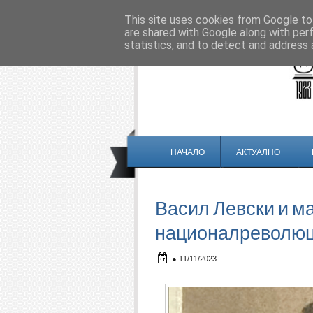
This site uses cookies from Google to 
are shared with Google along with per
statistics, and to detect and address 
НАЧАЛО
АКТУАЛНО
Васил Левски и м
националреволю
●
11/11/2023