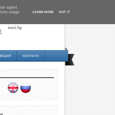
user-agent
erate usage
LEARN MORE
GOT IT
МЕДИЯ
КОНТАКТИ
не