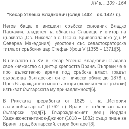
XV в. ...109 - 164
"Кесар Углеша Владкович (след 1402 – ок. 1427 г.).
Негов баща е висшият сръбски сановник Владко
Паскачич, владетел на областта Славище и ктитор на
църквата „Св. Никола“ в с. Псача, Кривопаланско (дн. Р
Северна Македония), удостоен със севастократорска
титла от сръбския цар Стефан Урош V (1355 – 1371)[5].
В началото на XV в. кесар Углеша Владкович създава
свое княжество с център крепостта Враня. Въпреки че е
про дължително време под сръбска власт, градът
съхранява българския си ет нически облик до 1878 г.
През Възраждането много автори (включително сръбски)
изтъкват българската му принадлежност[6].
В Рилската преработка от 1825 г. на „История
славянобългарска“ (1762 г.) Враня е отбелязан като
български град[7]. Възрожденският деец Йордан
Хаджиконстантинов-Джинот (1818 – 1882) също пише за
Враня: „град болгарский, стари болгаре“[8].