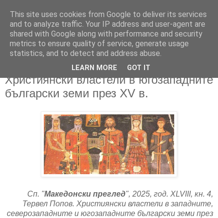
This site uses cookies from Google to deliver its services
and to analyze traffic. Your IP address and user-agent are
shared with Google along with performance and security
metrics to ensure quality of service, generate usage
▼
statistics, and to detect and address abuse.
LEARN MORE
GOT IT
02/03/2026
Християнски властели в югозападните
български земи през XV в.
Сп. "
Македонски преглед
", 2025, год. XLVIII, кн. 4,
Тервел Попов. Християнски властели в западните,
северозападните и югозападните български земи през