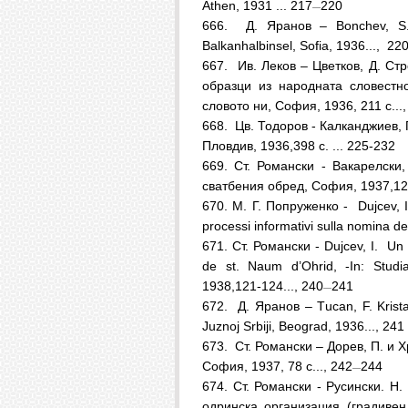
Athen, 1931 ... 217
220
—
666.
Д. Яранов – Bonchev, S. 
Balkanhalbinsel, Sofia, 1936..., 22
667.
Ив. Леков – Цветков, Д. Ст
образци из народната словестн
словото ни, София, 1936, 211 с...
668.
Цв. Тодоров - Калканджиев, 
Пловдив, 1936,398 с. ... 225-232
669. Ст. Романски - Вакарелски
сватбения обред, София, 1937,129
670. М. Г. Попруженко - Dujcev, I.
processi informativi sulla nomina de
671. Ст. Романски - Dujcev, I. Un 
de st. Naum d’Ohrid, -In: Studia 
1938,121-124..., 240
241
—
672.
Д. Яранов – Тucan, F. Kristal
Juznoj Srbiji, Beograd, 1936..., 241
673.
Ст. Романски – Дорев, П. и 
София, 1937, 78 с..., 242
244
—
674. Ст. Романски - Русински. Н
одринска организация (градивен