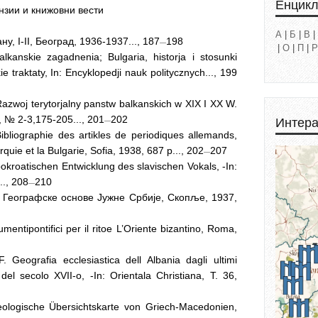
Енцик
зии и книжовни вести
А
|
Б
|
В
|
у, I-II, Београд, 1936-1937..., 187
198
—
|
О
|
П
|
Р
lkanskie zagadnenia; Bulgaria, historja i stosunki
ie traktaty, In: Encyklopedji nauk politycznych..., 199
zwoj terytorjalny panstw balkanskich w XIX I XX W.
, № 2-3,175-205..., 201
202
Интера
—
ibliographie des artikles de periodiques allemands,
urquie et la Bulgarie, Sofia, 1938, 687 р..., 202
207
—
okroatischen Entwicklung des slavischen Vokals, -In:
..., 208
210
—
. Географскe основе Jyжне Србиje, Скопљe, 1937,
entipontifici per il ritoe L’Oriente bizantino, Roma,
Geografia ecclesiastica dell Albania dagli ultimi
el secolo XVII-o, -In: Orientala Christiana, Т. 36,
ologische Übersichtskarte von Griech-Macedonien,