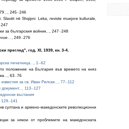
9..., 245
246
—
 Slavët në Shqipni. Leka, reviste muejore kulturale,
247
—
и за българския войник..., 247
248
—
Revue…, 249
276
—
 год. XI, 1939, кн. 3-4.
рска печатница..., 1
62
—
то положение на България във времето на княз
а..., 63
76
—
звестия за св. Иван Рилски..., 77
112
—
документ..., 113
127
—
кедонски въстания
, 129
141
—
тив султана и армено-македонските революционни
ецки за някои от проблемите на македонската