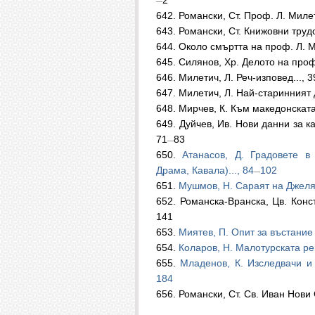
2
—
642.
Романски, Ст. Проф. Л. Милет
643.
Романски, Ст. Книжовни трудо
644.
Около смъртта на проф. Л. М
645.
Силянов, Хр. Делото на проф
646.
Милетич, Л. Реч-изповед..., 3
647.
Милетич, Л. Най-старинният д
648.
Мирчев, К. Към македонската
649.
Дуйчев, Ив. Нови данни за к
71
83
—
650.
Атанасов, Д. Градовете в
Драма, Кавала)..., 84
102
—
651.
Мушмов, Н. Сараят на Джеляд
652.
Романска-Вранска, Цв. Конс
141
653.
Миятев, П. Опит за въстание 
654.
Коларов, Н. Малотурската ре
655.
Младенов, К. Изследвачи и 
184
656.
Романски, Ст. Св. Иван Нови 