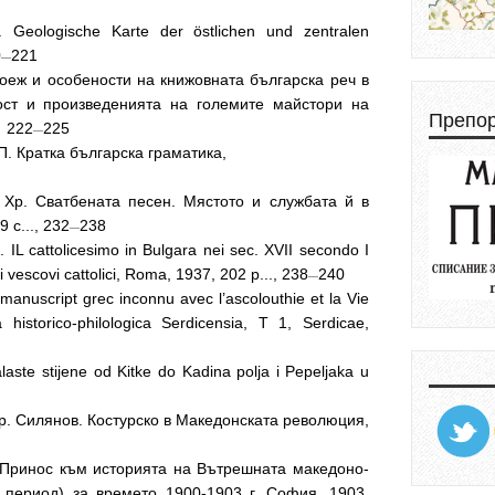
Geologische Karte der östlichen und zentralen
0
221
—
роеж и особености на книжовната българска реч в
ост и произведенията на големите майстори на
Препо
, 222
225
—
П. Кратка българска граматика,
, Хр. Сватбената песен. Мястото и службата й в
 с..., 232
238
—
 IL cattolicesimo in Bulgara nei sec. XVII secondo I
i vescovi cattolici, Roma, 1937, 202 р..., 238
240
—
manuscript grec inconnu avec l’ascolouthie et la Vie
historico-philologica Serdicensia, T 1, Serdicae,
aste stijene od Kitke do Kadina polja i Pepeljaka u
Хр. Силянов. Костурско в Македонската революция,
. Принос към историята на Вътрешната македоно-
 период) за времето 1900-1903 г. София, 1903,