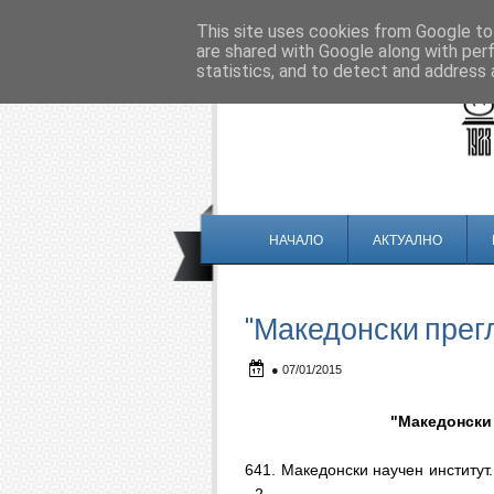
This site uses cookies from Google to 
are shared with Google along with per
statistics, and to detect and address 
НАЧАЛО
АКТУАЛНО
"Македонски преглед"
●
07/01/2015
"Македонски преглед", г
641.
Македонски научен институт.