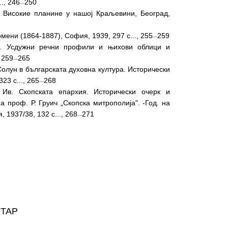
., 246
250
—
 Високие планине у нашоj Краљевини, Београд,
омени (1864-1887), София, 1939, 297 с..., 255
259
—
. Усдужни речни профили и њихови облици и
 259
265
—
Солун в българската духовна култура. Исторически
23 с..., 265
268
—
Ив. Скопската епархия. Исторически очерк и
 проф. Р. Груич „Скопска митрополиja". -Год. на
, 1937/38, 132 с..., 268
271
—
НТАР