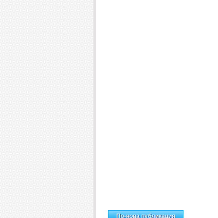
Н
По-нова публикация