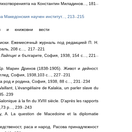
стихотворенията на Константин Миладинов..., 181
—
а Македонския научен институт..., 213
215
—
ии и книжовни вести
писки. Ежемесячньй журналь под редакцией П. Н.
аль, 208 с..., 217
221
—
 Лайпциг и българите, София, 1938, 154 с..., 221
—
Кр. Марин Дринов (1838-1905). Живот и дейност.
лед, София, 1938,103 с..., 227
231
—
а род и родина, София, 1938, 88 с..., 231
234
—
illant, L’évangéliaire de Kalakia, un parler slave du
35
239
—
lonique à la fin du XVIII siècle. D’après les rapports
73 р..., 239
243
—
, A. La question de Macedoine et la diplomatie
едственост, раса и народ. Расова принадлежност