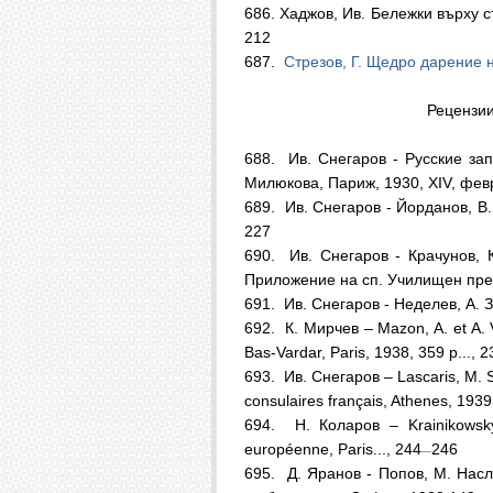
686. Хаджов, Ив. Бележки върху 
212
687.
Стрезов, Г. Щедро дарение н
Реценз
688.
Ив. Снегаров - Русские за
Милюкова, Париж, 1930, XIV, февр
689.
Ив. Снегаров - Йорданов, В.
227
690.
Ив. Снегаров - Крачунов, 
Приложение на сп. Училищен прег
691.
Ив. Снегаров - Неделев, А. З
692.
К. Мирчев – Маzon, A. et A. Va
Bas-Vardar, Paris, 1938, 359 р..., 2
693.
Ив. Снегаров – Lascaris, M. Sa
consulaires français, Athenes, 1939,
694.
Н. Коларов – Krainikowsky
européenne, Раris..., 244
246
—
695.
Д. Яранов - Попов, М. Насл