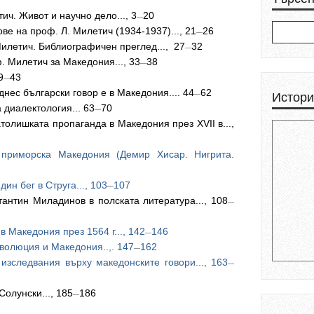
ич. Живот и научно дело..., 3
20
—
ве на проф. Л. Милетич (1934-1937)..., 21
26
—
илетич. Библиографичен преглед..., 27
32
—
. Милетич за Македония..., 33
38
—
9
43
—
нес български говор е в Македония.... 44
62
Истори
—
 диалектология... 63
70
—
атолишката пропаганда в Македония през XVII в...,
 приморска Македония (Демир Хисар. Нигрита.
ин бег в Струга..., 103
107
—
тантин Миладинов в полската литература..., 108
—
в Македония през 1564 г..., 142
146
—
волюция и Македония..,. 147
162
—
изследвания върху македонските говори..., 163
—
Солунски..., 185
186
—