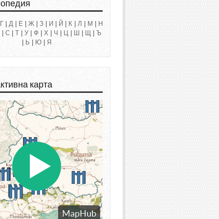
лопедия
Г
|
Д
|
Е
|
Ж
|
З
|
И
|
Й
|
К
|
Л
|
М
|
Н
|
С
|
Т
|
У
|
Ф
|
Х
|
Ч
|
Ц
|
Ш
|
Щ
|
Ъ
|
Ь
|
Ю
|
Я
ктивна карта