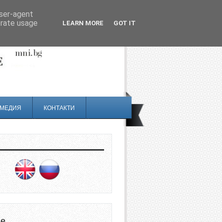
user-agent
erate usage
LEARN MORE
GOT IT
МЕДИЯ
КОНТАКТИ
не