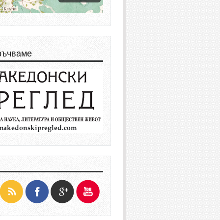
ръчваме