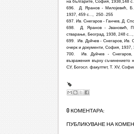
на българите, София, 1938,148 с..
696.
Д. Яранов - Милоjевић, Б.
1937, 459 с..., 250
255
—
697. Ив. Снегаров - Ганчев, Д. Сп
698.
Д. Яранов - Jвановић, П
стварањe, Београд, 1938, 248 с...,
699.
Ив. Дуйчев - Снегаров, Ив. 
очерк и документи, София, 1937, 3
700.
Ив. Дуйчев - Снегаров, 
възражения върху съчинението на
СУ, Богосл. факултет, Т. XV, София
0 КОМЕНТАРА:
ПУБЛИКУВАНЕ НА КОМЕ