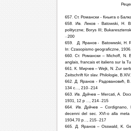
Рецен
657.
Ст. Романски - Кньига о Балкан
658.
Ив. Леков - Batowski, H. Ba
polityczne; Borys III; Bukaresztensk
200
—
659.
Д. Яранов - Batowwski, H. Ra
Iп: Czasopismo geograficzne, 1936
660. Ст. Романски – Michoff, N. B
anglais, francais et italiens sur la T
661. К. Мирчев – Wejk, N. Zur serb
Zeitschrift fϋr slav. Philologie, В.ХIV
662. Д. Яранов - Радовановић, В
134 с..., 210
214
—
663. Ив. Дуйчев – Меrcati, A. Docum
1931, 12 р ..., 214
215
—
664. Ив. Дуйчев – Cordignano, F. 
decenni del sec. XVI-o alla meta d
1934,70 р..., 215
217
—
665. Д. Яранов – Оsswald, K. Ge