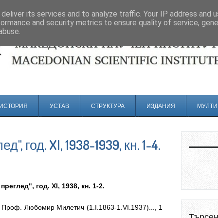
deliver its services and to analyze traffic. Your IP address and 
formance and security metrics to ensure quality of service, gen
abuse.
ИСТОРИЯ
УСТАВ
СТРУКТУРА
ИЗДАНИЯ
МУЛТИ
, год. XI, 1938-1939, кн. 1-4.
од. XI, 1938, кн. 1-2.
 Проф. Любомир Милетич (1.I.1863-1.VI.1937)..., 1
Търсе