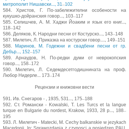
митрополит Нишавски..., 31
102
—
584.
Христов, Г. По-забележителни особености на
кукушко-дойранския говор..., 103
117
—
585.
Селишчев, А. М. Хаджи Йоаким и язык его книг...,
118
142
—
586.
Деляков, К. Народни песни от Костурско..., 143
148
—
587.
Милетич, Л. Приказка на костурски говор...., 149
151
—
588.
Маринов, М. Годежни и свадбени песни от гр.
Дебър..., 152
157
—
589.
Арнаудов, Н. По-редки думи от неврокопския
говор..., 158
172
—
590.
Милетич, Л. Седемдесетгодишнината на проф.
Любор Нидерле... 173
174
—
Рецензии и книжовни вести
591. Ив. Снегаров - , 1935, 531..., 175
188
—
592.
Ст. Романски - Kowalski, T. Les Turcs et la langue
turque en Bulgarie du nordest, Krakow, 1933, 28 р..., 188
—
195
593.
Л. Милетич - Matecki, M. Cechy balkanskie w jezykach
Macedonji, In: Sprawozdania z czynosci a posiedzen PAU,