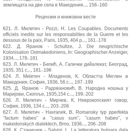
землищата на две села в Македония..., 158
160
—
Рецензии и книжовни вести
621. Л. Милетич - Роzzi, H. Les Coupables. Documents
officiels inedits sur les responsabilites de la Guerre et les
dessous de la paix, Paris, 1935, 404 р..., 161
178
—
622.
Д. Яранов - Schultze, J. Die neugrichische
Kolonisation Ostmakedoniens, In: Geographischer Anzeiger,
1934..., 178
181
—
623.
Л. Милетич - Белић, А. Галички дийалекат, Београд,
1935, 351 с..., 181
196
—
624.
Л. Миlетич - Младенов, К. Областта Меглен в
Македония, София, 1936, 56 с..., 197
199
—
625. Д. Яранов - Радовановић, В. Народна ношња у
Мариjoви, Скопље, 1935,154 с..., 199
202
—
626. Л. Милетич - Мирчев, К. Неврокопският говор,
София, 1936, 134 с..., 203
206
—
627. Л. Милетич - Наvranek, B. Romansky typ pperfekta
''factum habeo'' a ''casus sum'', ''casum habeo'', v
makedonskych dialektech, Brno, 1936..., 206
208
—
628. К. Станишев - Salvini, L. La letteratura bulgara dala