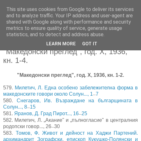
This site uses cookies from Google to deliver its services
and to analyze traffic. Your IP address and user-agent are
shared with Google along with performance and security
metrics to ensure quality of service, generate usage
▼
statistics, and to detect and address abuse.
LEARN MORE
GOT IT
22/01/2015
"Македонски преглед", год. X, 1936,
кн. 1-4.
"Македонски преглед", год. X, 1936, кн. 1-2.
579.
Милетич, Л. Една особено забележителна форма в
македонските говори около Солун..., 1
7
—
580.
Снегаров, Ив. Възраждане на българщината в
Солун..., 8
15
—
581.
Яранов, Д. Град Пирот..., 16
25
—
582.
Милетич, Л. „Акание" и „пълногласие" в централния
родопски говор..., 26
30
—
583.
Томов, Ф. Живот и дейност на Хаджи Партений.
архимандрит Зографски, епископ Кукушко-Полянски и