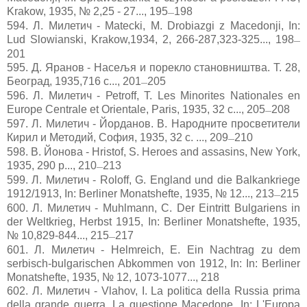
Krakow, 1935, № 2,25 - 27..., 195
198
—
594.
Л. Милетич - Matecki, M. Drobiazgi z Macedonji, In:
Lud Slowianski, Krakow,1934, 2, 266-287,323-325..., 198
—
201
595.
Д. Яранов - Насељя и порекло становништва. Т. 28,
Београд, 1935,716 с..., 201
205
—
596.
Л. Милетич - Реtroff, T. Les Minorites Nationales en
Europe Centrale et Orientale, Paris, 1935, 32 с..., 205
208
—
597.
Л. Милетич - Йорданов. В. Народните просветители
Кирил и Методий, София, 1935, 32 с. ..., 209
210
—
598.
В. Йонова - Нristof, S. Heroes and assasins, New York,
1935, 290 р..., 210
213
—
599.
Л. Милетич - Roloff, G. England und die Balkankriege
1912/1913, In: Berliner Monatshefte, 1935, № 12..., 213
215
—
600.
Л. Милетич - Мuhlmann, C. Der Eintritt Bulgariens in
der Weltkrieg, Herbst 1915, In: Berliner Monatshefte, 1935,
№ 10,829-844..., 215
217
—
601.
Л. Милетич - Неlmreich, E. Ein Nachtrag zu dem
serbisch-bulgarischen Abkommen von 1912, In: In: Berliner
Monatshefte, 1935, № 12, 1073-1077..., 218
602.
Л. Милетич - Vlahov, I. La politica della Russia prima
della grande querra. La questione Macedone, In: L'Europa