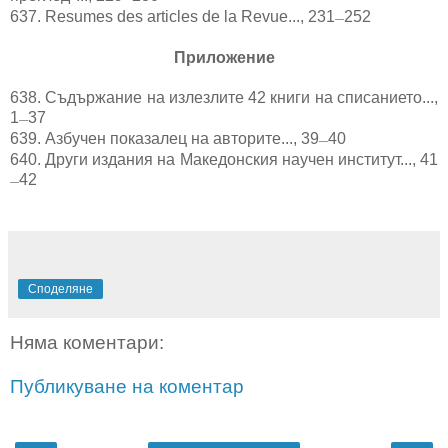
637.
Resumes des articles de la Revue..., 231
252
—
Приложение
638.
Съдържание на излезлите 42 книги на списанието...,
1
37
—
639.
Азбучен показалец на авторите..., 39
40
—
640.
Други издания на Македонския научен институт..., 41
42
—
Споделяне
Няма коментари:
Публикуване на коментар