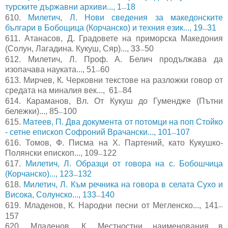
турските държавни архиви..., 1
18
—
610.
Милетич, Л. Нови сведения за македонските
българи в Бобощица (Корчанско) и техния език..., 19
31
—
611. Атанасов, Д. Градовете на приморска Македония
(Солун, Лагадина. Кукуш, Сяр)..., 33
50
—
612.
Милетич, Л. Проф. А. Белич продължава да
изопачава науката..., 51
60
—
613.
Мирчев, К. Черковни текстове на разложки говор от
средата на миналия век..., 61
84
—
614.
Караманов, Вл. От Кукуш до Гумендже (Пътни
бележки)..., 85
100
—
615.
Матеев, П. Два документа от потомци на поп Стойко
- сетне епископ Софроний Врачански..., 101
107
—
616. Томов, Ф. Писма на X. Партений, като Кукушко-
Полянски епископ..., 109
122
—
617.
Милетич, Л. Образци от говора на с. Бобошчица
(Корчанско)..., 123
132
—
618.
Милетич, Л. Към речника на говора в селата Сухо и
Висока, Солунско..., 133
140
—
619.
Младенов, К. Народни песни от Мегленско..., 141
—
157
620.
Младенов, К. Местностни наименования в