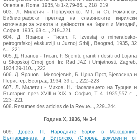
Orientale, Roma, 1935,№ 1-2,79-86..., 218
219
—
603. Л. Милетич - Попруженко. М.Г. и Ст. Романски,
Библиографски преглед на славянските кирилски
източници за живота и дейността на Кирил и Методий,
София, 1935, 68 с..., 219
221
—
604. Д. Яранов - Тиcan, F. Izvestaj o mineralosko-
petrografskoj ekskurziji u Juznoj Srbiji, Beograd, 1935, 32
s..., 221
605. Д. Яранов - Тиcan, F. Sijeniti, graniti i desiti od Lojana
u Skopskoj Crnoj gori, In: Rad JAZ i Umjetnosti, Zagreb,
1934,29-110..., 222
606.
Д. Яранов - Милоеjевић, Б. Црна Прст, Бjеласица и
Перистер, Београд, 1934, 39 с..., 222
223
—
607.
Л. Милетич - Михов. Н. Населението на Турция и
България през XVIII и XIX в. София, Т. 4. 1935,557 с...,
223
221
—
608. Resumes des articles de la Revue..., 229
244
—
Година X, 1936, № 3-4
609.
Дорев, П. Народните борби в Македония.
Българщината в Битолско. (Според документи от