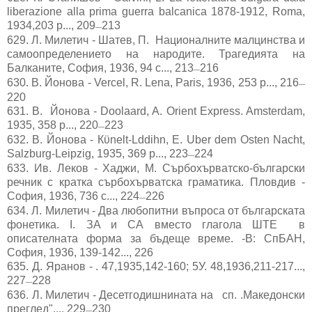
liberazione alla prima guerra balcanica 1878-1912, Roma,
1934,203 р..., 209
213
—
629.
Л. Милетич - Шатев, П. Националните малцинства и
самоопределението на народите. Трагедията на
Балканите, София, 1936, 94 с..., 213
216
—
630.
В. Йонова - Vercel, R. Lena, Paris, 1936, 253 р..., 216
—
220
631.
В. Йонова - Doolaard, A. Orient Express. Amsterdam,
1935, 358 р..., 220
223
—
632.
В. Йонова - Кϋnelt-Lddihn, E. Uber dem Osten Nacht,
Salzburg-Leipzig, 1935, 369 р..., 223
224
—
633.
Ив. Леков - Хаджи, М. Сърбохърватско-български
речник с кратка сърбохърватска граматика. Пловдив -
София, 1936, 736 с..., 224
226
—
634.
Л. Милетич - Два любопитни въпроса от българската
фонетика. I. ЗA и СА вместо глагола ШТE в
описателната форма за бъдеще време. -В: СпБАН,
София, 1936, 139-142..., 226
635.
Д. Яранов - . 47,1935,142-160; 5У. 48,1936,211-217...,
227
228
—
636.
Л. Милетич - Десетгодишнината на сп. .Македонски
преглед"..., 229
230
—